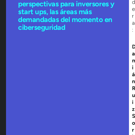
d
perspectivas para inversores y
e
start ups, las áreas más
r
demandadas del momento en
a
ciberseguridad
:
a
i
á
n
u
i
z
o
r