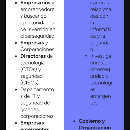
Empresarios
y
carreras
emprendedore
relaciona
s buscando
das con
oportunidades
la
de inversión en
informáti
ciberseguridad.​
ca y la
Empresas
y
segurida
Corporaciones
d.​
Directores
de
Investiga
tecnología
dores en
(CTOs) y
ciberseg
seguridad
uridad y
(CISOs).​
tecnologí
Departamento
as
s de IT y
emergen
seguridad de
tes.​
grandes
corporaciones.​
Gobierno y
Empresas
Organizacion
emergentes