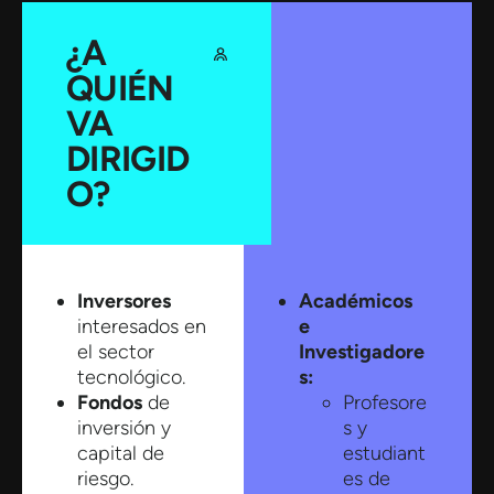
¿A
QUIÉN
VA
DIRIGID
O?
Inversores
Académicos
interesados en
e
el sector
Investigadore
tecnológico.​
s: ​
Fondos
de
Profesore
inversión y
s y
capital de
estudiant
riesgo.​
es de