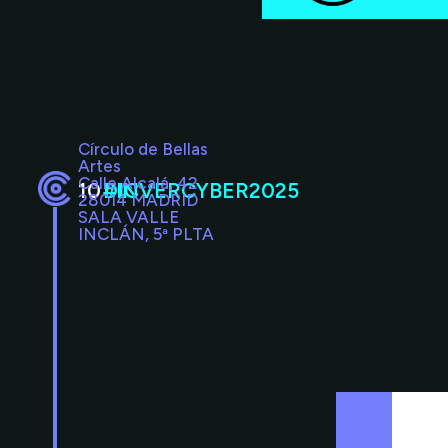
Círculo de Bellas
Artes
Calle Alcalá, 42
10
#INVERCYBER2025
DIC
28014 MADRID
SALA VALLE
INCLÁN, 5ª PLTA